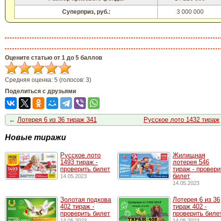
Суперприз, руб.:
3 000 000
Оцените статью от 1 до 5 баллов
Средняя оценка:
5
(голосов:
3
)
Поделиться с друзьями
←
Лотерея 6 из 36 тираж 341
Русское лото 1432 тираж
Новые тиражи
Русское лото
Жилищная
1493 тирaж -
лотерея 546
проверить билет
тираж - провери
билет
14.05.2023
14.05.2023
Золотая подкова
Лотерея 6 из 36
402 тираж -
тираж 402 -
проверить билет
проверить биле
14.05.2023
14.05.2023