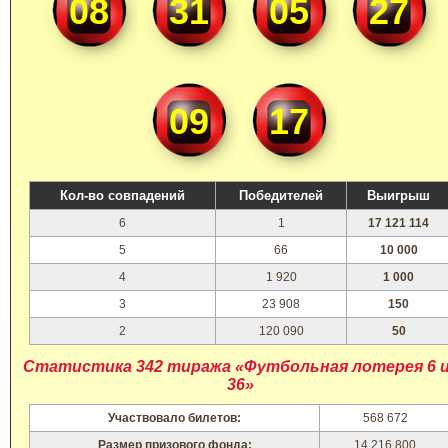
08
31
05
27
09
17
Кол-во совпадений
Победителей
Выигрыш
6
1
17 121 114
5
66
10 000
4
1 920
1 000
3
23 908
150
2
120 090
50
Статистика 342 тиража «Футбольная лотерея 6 
36»
Участвовало билетов:
568 672
Размер призового фонда:
14 216 800