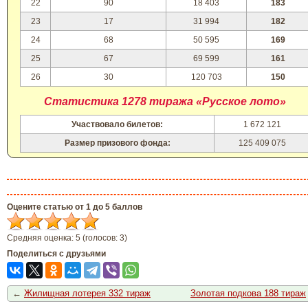
22
90
18 403
183
23
17
31 994
182
24
68
50 595
169
25
67
69 599
161
26
30
120 703
150
Статистика 1278 тиража «Русское лото»
Участвовало билетов:
1 672 121
Размер призового фонда:
125 409 075
Оцените статью от 1 до 5 баллов
Средняя оценка:
5
(голосов:
3
)
Поделиться с друзьями
←
Жилищная лотерея 332 тираж
Золотая подкова 188 тираж