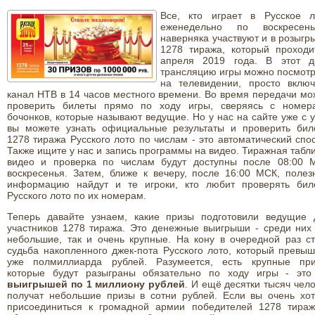
Все, кто играет в Русское л
еженедельно по воскресень
наверняка участвуют и в розыгр
1278 тиража, который проходи
апреля 2019 года. В этот д
трансляцию игры можно посмотр
на телевидении, просто включ
канал НТВ в 14 часов местного времени. Во время передачи мо
проверить билеты прямо по ходу игры, сверяясь с номер
бочонков, которые называют ведущие. Но у нас на сайте уже с 
вы можете узнать официальные результаты и проверить бил
1278 тиража Русского лото по числам - это автоматический спо
Также ищите у нас и запись программы на видео. Тиражная табл
видео и проверка по числам будут доступны после 08:00 
воскресенья. Затем, ближе к вечеру, после 16:00 МСК, полез
информацию найдут и те игроки, кто любит проверять бил
Русского лото по их номерам.
Теперь давайте узнаем, какие призы подготовили ведущие 
участников 1278 тиража. Это денежные выигрыши - среди них 
небольшие, так и очень крупные. На кону в очередной раз ст
судьба накопленного джек-пота Русского лото, который превыш
уже полмиллиарда рублей. Разумеется, есть крупные при
которые будут разыграны обязательно по ходу игры - эт
выигрышей по 1 миллиону рублей
. И ещё десятки тысяч чел
получат небольшие призы в сотни рублей. Если вы очень хот
присоединиться к громадной армии победителей 1278 тираж