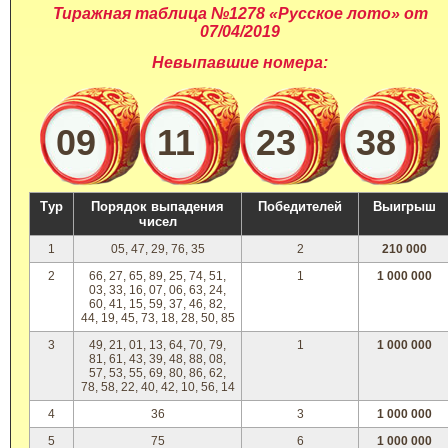
Тиражная таблица №1278 «Русское лото» от
07/04/2019
Невыпавшие номера:
09
11
23
38
Тур
Порядок выпадения
Победителей
Выигрыш
чисел
1
05, 47, 29, 76, 35
2
210 000
2
66, 27, 65, 89, 25, 74, 51,
1
1 000 000
03, 33, 16, 07, 06, 63, 24,
60, 41, 15, 59, 37, 46, 82,
44, 19, 45, 73, 18, 28, 50, 85
3
49, 21, 01, 13, 64, 70, 79,
1
1 000 000
81, 61, 43, 39, 48, 88, 08,
57, 53, 55, 69, 80, 86, 62,
78, 58, 22, 40, 42, 10, 56, 14
4
36
3
1 000 000
5
75
6
1 000 000