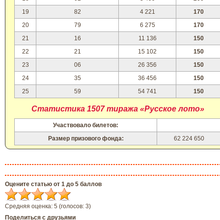
19
82
4 221
170
20
79
6 275
170
21
16
11 136
150
22
21
15 102
150
23
06
26 356
150
24
35
36 456
150
25
59
54 741
150
Статистика 1507 тиража «Русское лото»
Участвовало билетов:
Размер призового фонда:
62 224 650
Оцените статью от 1 до 5 баллов
Средняя оценка:
5
(голосов:
3
)
Поделиться с друзьями