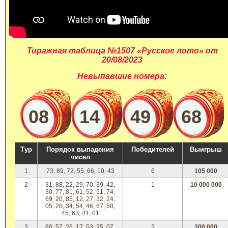
Тиражная таблица №1507 «Русское лото» от
20/08/2023
Невыпавшие номера:
08
14
49
68
Тур
Порядок выпадения
Победителей
Выигрыш
чисел
1
73, 89, 72, 55, 66, 10, 43
6
105 000
2
31, 88, 22, 29, 70, 39, 42,
1
10 000 000
30, 77, 81, 61, 52, 51, 74,
69, 20, 85, 12, 27, 32, 24,
05, 28, 34, 54, 46, 67, 58,
45, 63, 41, 01
3
80, 57, 26, 17, 53, 25, 07,
2
200 000