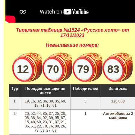
Тиражная таблица №1524 «Русское лото» от
17/12/2023
Невыпавшие номера:
12
70
79
83
Тур
Порядок выпадения
Победителей
Выигрыш
чисел
1
19, 16, 32, 36, 30, 35, 69,
5
126 000
13, 71, 10, 01
2
20, 52, 44, 85, 37, 25, 28,
1
Автомобиль за 2
08, 38, 64, 02, 39, 05, 67,
миллиона
15, 48, 60, 23, 31, 87, 21,
06, 61, 22, 78, 76, 80, 26,
73, 59, 27, 09