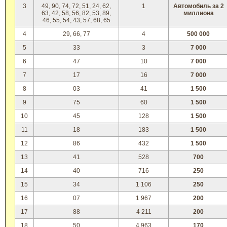
3
49, 90, 74, 72, 51, 24, 62,
1
Автомобиль за 2
63, 42, 58, 56, 82, 53, 89,
миллиона
46, 55, 54, 43, 57, 68, 65
4
29, 66, 77
4
500 000
5
33
3
7 000
6
47
10
7 000
7
17
16
7 000
8
03
41
1 500
9
75
60
1 500
10
45
128
1 500
11
18
183
1 500
12
86
432
1 500
13
41
528
700
14
40
716
250
15
34
1 106
250
16
07
1 967
200
17
88
4 211
200
18
50
4 963
170