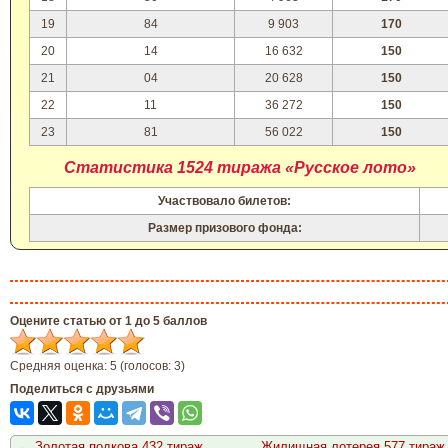
19
84
9 903
170
20
14
16 632
150
21
04
20 628
150
22
11
36 272
150
23
81
56 022
150
Статистика 1524 тиража «Русское лото»
Участвовало билетов:
Размер призового фонда:
Оцените статью от 1 до 5 баллов
Средняя оценка:
5
(голосов:
3
)
Поделиться с друзьями
←
Золотая подкова 432 тираж
Жилищная лотерея 577 тираж