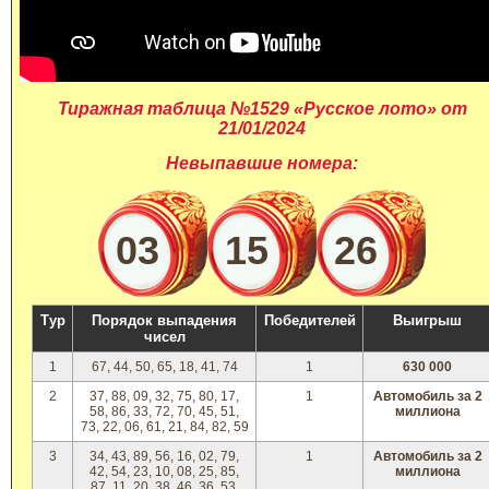
Тиражная таблица №1529 «Русское лото» от
21/01/2024
Невыпавшие номера:
03
15
26
Тур
Порядок выпадения
Победителей
Выигрыш
чисел
1
67, 44, 50, 65, 18, 41, 74
1
630 000
2
37, 88, 09, 32, 75, 80, 17,
1
Автомобиль за 2
58, 86, 33, 72, 70, 45, 51,
миллиона
73, 22, 06, 61, 21, 84, 82, 59
3
34, 43, 89, 56, 16, 02, 79,
1
Автомобиль за 2
42, 54, 23, 10, 08, 25, 85,
миллиона
87, 11, 20, 38, 46, 36, 53,