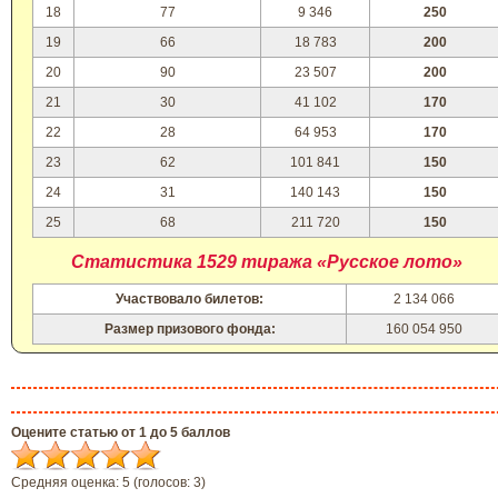
18
77
9 346
250
19
66
18 783
200
20
90
23 507
200
21
30
41 102
170
22
28
64 953
170
23
62
101 841
150
24
31
140 143
150
25
68
211 720
150
Статистика 1529 тиража «Русское лото»
Участвовало билетов:
2 134 066
Размер призового фонда:
160 054 950
Оцените статью от 1 до 5 баллов
Средняя оценка:
5
(голосов:
3
)