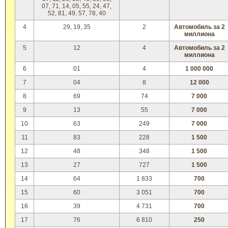
07, 71, 14, 05, 55, 24, 47,
52, 81, 49, 57, 78, 40
4
29, 19, 35
2
Автомобиль за 2
миллиона
5
12
4
Автомобиль за 2
миллиона
6
01
4
1 000 000
7
04
8
12 000
8
69
74
7 000
9
13
55
7 000
10
63
249
7 000
11
83
228
1 500
12
48
348
1 500
13
27
727
1 500
14
64
1 833
700
15
60
3 051
700
16
39
4 731
700
17
76
6 810
250