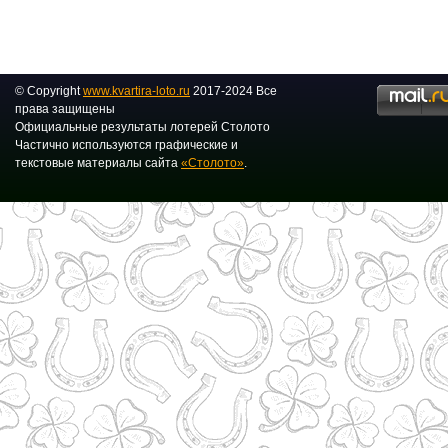
© Copyright
www.kvartira-loto.ru
2017-2024 Все
права защищены
Официальные результаты лотерей Столото
Частично используются графические и
текстовые материалы сайта
«Столото»
.