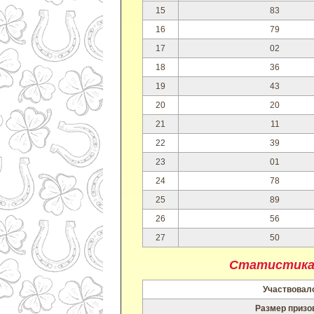
15
83
16
79
17
02
18
36
19
43
20
20
21
11
22
39
23
01
24
78
25
89
26
56
27
50
Статистика
Участвовало
Размер призо