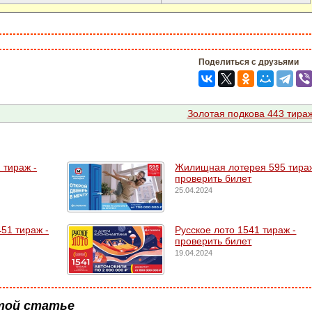
Поделиться с друзьями
Золотая подкова 443 тира
 тирaж -
Жилищная лотерея 595 тираж
проверить билет
25.04.2024
51 тираж -
Русское лото 1541 тирaж -
проверить билет
19.04.2024
той статье