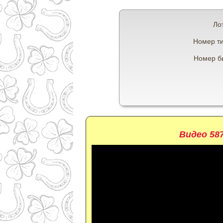
Ло
Номер т
Номер б
Видео 58