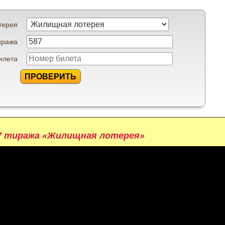
терея
иража
илета
ПРОВЕРИТЬ
7 тиража «Жилищная лотерея»