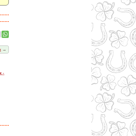
ж
→
 -