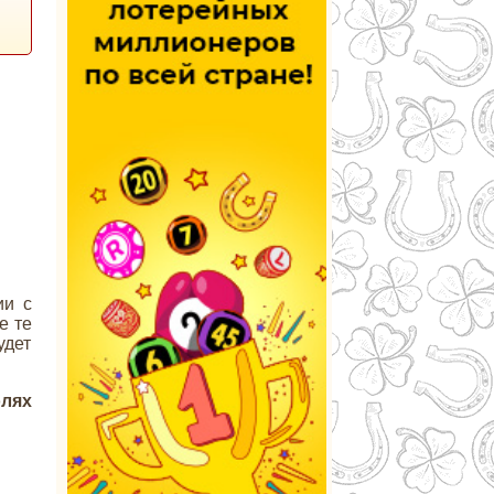
ии с
е те
удет
олях