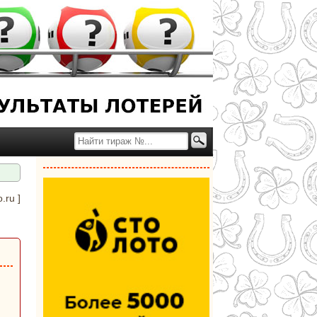
o.ru
]