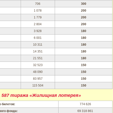
706
300
1 078
200
1 779
200
2 804
200
3 928
180
6 001
180
10 311
180
14 351
180
21 551
180
32 523
150
48 090
150
83 957
150
115 504
150
 587 тиража «Жилищная лотерея»
 билетов:
774 626
вого фонда:
69 318 861