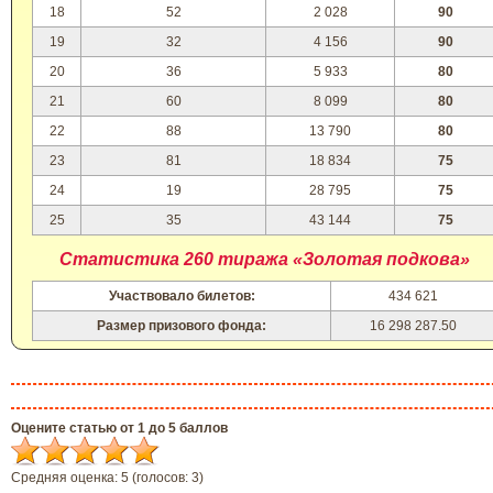
18
52
2 028
90
19
32
4 156
90
20
36
5 933
80
21
60
8 099
80
22
88
13 790
80
23
81
18 834
75
24
19
28 795
75
25
35
43 144
75
Статистика 260 тиража «Золотая подкова»
Участвовало билетов:
434 621
Размер призового фонда:
16 298 287.50
Оцените статью от 1 до 5 баллов
Средняя оценка:
5
(голосов:
3
)