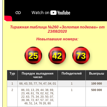
Тиражная таблица №260 «Золотая подкова» от
23/08/2020
Невыпавшие номера:
25
42
73
Тур
Порядок выпадения
Победителей
Выигрыш
чисел
1
66, 43, 55, 77, 74, 47, 04, 01
1
100 000
2
86, 03, 13, 29, 44, 38, 69,
1
500 000
23, 49, 61, 79, 02, 62, 78,
22, 63, 75, 34, 20, 50, 07,
39, 06, 72, 87, 57, 37, 33,
46, 51, 14, 76 26, 80