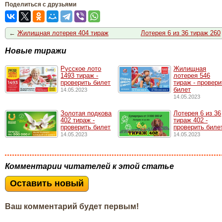
Поделиться с друзьями
←
Жилищная лотерея 404 тираж
Лотерея 6 из 36 тираж 260
Новые тиражи
Русское лото
Жилищная
1493 тирaж -
лотерея 546
проверить билет
тираж - провери
билет
14.05.2023
14.05.2023
Золотая подкова
Лотерея 6 из 36
402 тираж -
тираж 402 -
проверить билет
проверить биле
14.05.2023
14.05.2023
Комментарии читателей к этой статье
Оставить новый
Ваш комментарий будет первым!