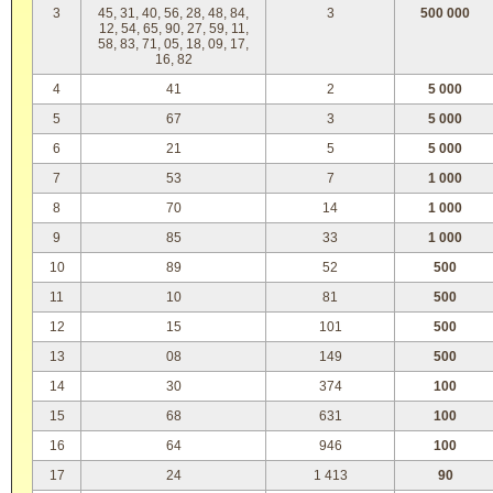
3
45, 31, 40, 56, 28, 48, 84,
3
500 000
12, 54, 65, 90, 27, 59, 11,
58, 83, 71, 05, 18, 09, 17,
16, 82
4
41
2
5 000
5
67
3
5 000
6
21
5
5 000
7
53
7
1 000
8
70
14
1 000
9
85
33
1 000
10
89
52
500
11
10
81
500
12
15
101
500
13
08
149
500
14
30
374
100
15
68
631
100
16
64
946
100
17
24
1 413
90