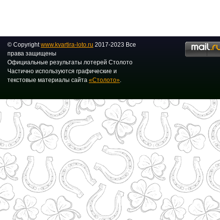
© Copyright
www.kvartira-loto.ru
2017-2023 Все
права защищены
Официальные результаты лотерей Столото
Частично используются графические и
текстовые материалы сайта
«Столото»
.