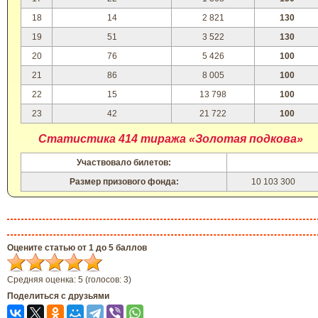
18
14
2 821
130
19
51
3 522
130
20
76
5 426
100
21
86
8 005
100
22
15
13 798
100
23
42
21 722
100
Статистика 414 тиража «Золотая подкова»
Участвовало билетов:
Размер призового фонда:
10 103 300
Оцените статью от 1 до 5 баллов
Средняя оценка:
5
(голосов:
3
)
Поделиться с друзьями