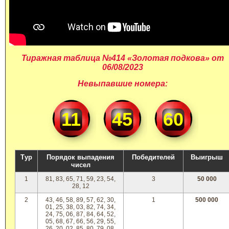
Тиражная таблица №414 «Золотая подкова» от
06/08/2023
Невыпавшие номера:
11
45
60
Тур
Порядок выпадения
Победителей
Выигрыш
чисел
1
81, 83, 65, 71, 59, 23, 54,
3
50 000
28, 12
2
43, 46, 58, 89, 57, 62, 30,
1
500 000
01, 25, 38, 03, 82, 74, 34,
24, 75, 06, 87, 84, 64, 52,
05, 68, 67, 66, 56, 29, 55,
26, 20, 02, 85, 80, 79, 08,